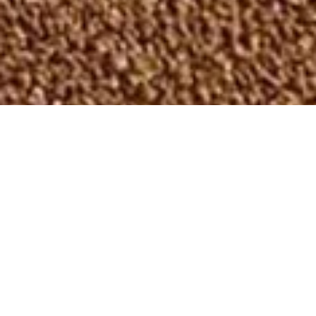
SERVICES
Blødt underlag til alle
rum
De fleste moderne
vores forsikringsordning
arbejdspladser har
kan du være sikker på,
erhvervstæpper i en eller
at dit valg af leverandør