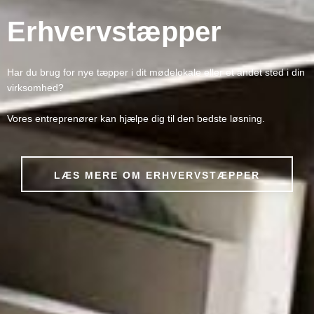
Erhvervstæpper
Har du brug for nye tæpper i dit mødelokale eller et andet sted i din
virksomhed?
Vores entreprenører kan hjælpe dig til den bedste løsning.
LÆS MERE OM ERHVERVSTÆPPER