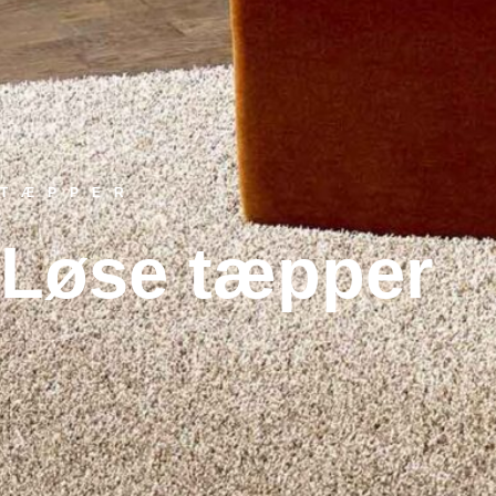
TÆPPER
Løse tæpper