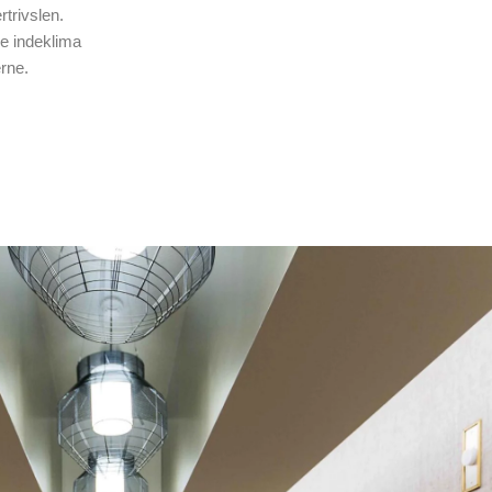
trivslen.
ge indeklima
rne.