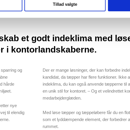
Tillad valgte
skab et godt indeklima med løs
r i kontorlandskaberne.
l sparring og
Der er mange løsninger, der kan forbedre inde
åbne
kandidat, da tæpper har flere funktioner. Ikke 
ed hårde
indeklima, du kan også anvende tæpperne til a
iljøet.
en unik stil for kontoret. – Og et velindrettet ko
medarbejderglæden.
retter nye
ej til elendig
Med løse tæpper og tæppeløbere får du en flot
nerne.
som et lyddæmpende element, der forbedrer ar
rummet.