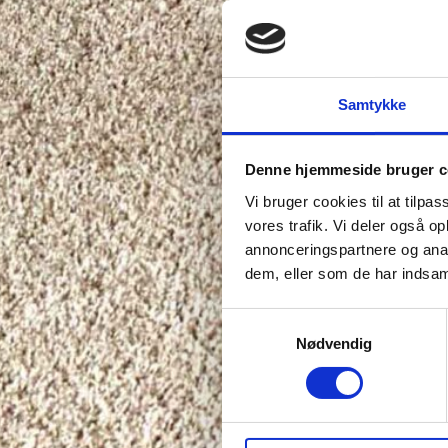
Samtykke
Denne hjemmeside bruger c
Vi bruger cookies til at tilpas
vores trafik. Vi deler også 
annonceringspartnere og anal
dem, eller som de har indsaml
Samtykkevalg
Nødvendig