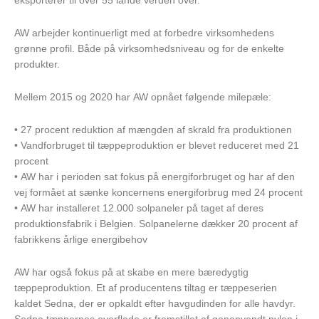
eksporterer til over 55 lande verden over.
AW arbejder kontinuerligt med at forbedre virksomhedens
grønne profil. Både på virksomhedsniveau og for de enkelte
produkter.
Mellem 2015 og 2020 har AW opnået følgende milepæle:
• 27 procent reduktion af mængden af skrald fra produktionen
• Vandforbruget til tæppeproduktion er blevet reduceret med 21
procent
• AW har i perioden sat fokus på energiforbruget og har af den
vej formået at sænke koncernens energiforbrug med 24 procent
• AW har installeret 12.000 solpaneler på taget af deres
produktionsfabrik i Belgien. Solpanelerne dækker 20 procent af
fabrikkens årlige energibehov
AW har også fokus på at skabe en mere bæredygtig
tæppeproduktion. Et af producentens tiltag er tæppeserien
kaldet Sedna, der er opkaldt efter havgudinden for alle havdyr.