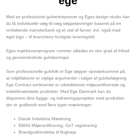
ege
Med en professionel gulventreprenør og Eges design-studio kan
du få individuelle væg-til-væg tæppeløsninger baseret på en
omfattende mønsterbank og et utal af farver, evt. også med
eget logo – til branchens hurtigste leveringstid.
Eges mærkevareprogram rummer således en stor grad af frihed
og gennemtestede gulvløsninger.
Som professionelle gulvfolk er Ege tæpper opmærksomme på,
at miljøfaktorer er vigtige argumenter i valget af gulvbelægning.
Ege Contract sortimentet er udelukkende miljøcertificerede og
indeklimatestede produkter. Med Ege Danmark kan du
disponere dine bygge- og indretningsprojekter med produkter,
der er godkendt med flere typer mærkninger:
Dansk Indeklima Mærkning
EMAS Miljøcertificering, GuT registrering
Brandgodkendelse til flugtveje