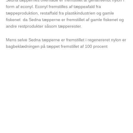
Sedna tæppernes overflade er fremstillet af genanvendt nylon i
form af econyl. Econyl fremstilles af tæppeafald fra
tæppeproduktion, restaffald fra plastikindustrien og gamle
fiskenet da Sedna tæpperne er fremstillet af gamle fiskenet og
andre restprodukter såsom tæpperester.
Mens selve Sedna tæpperne er fremstillet i regenereret nylon er
bagbeklædningen på tæppet fremstillet af 100 procent
genanvendte PET plastflasker.
Fremstillingsprocessen er desuden mere skånsom for miljøet.
Da der anvendes langt færre fossile brændstoffer ved
fremstillingen af regenereret nylon, end det er tilfældet ved
produktion af ny nylon.
Som en bonus er Sedna tilmed et blødt, luksuriøst og holdbart
tæppe.
Website:
www.carpetyourlife.com/