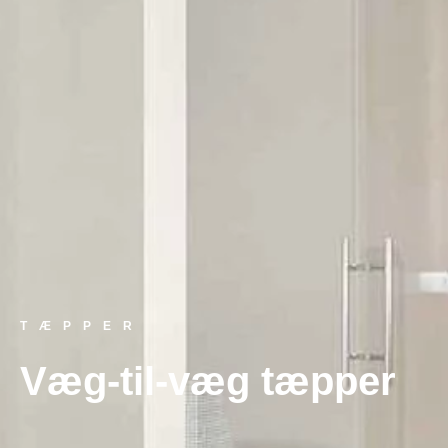
TÆPPER
Væg-til-væg tæpper