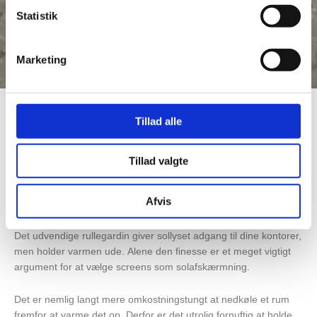
Statistik
Marketing
Tillad alle
Screens er et udvendigt
rullegardin, som hæves og
Tillad valgte
sænkes parallelt med vinduet.
Afvis
Det udvendige rullegardin giver sollyset adgang til dine kontorer,
men holder varmen ude. Alene den finesse er et meget vigtigt
argument for at vælge screens som solafskærmning.
Det er nemlig langt mere omkostningstungt at nedkøle et rum
fremfor at varme det op. Derfor er det utrolig fornuftig at holde