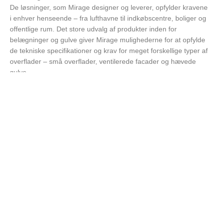
De løsninger, som Mirage designer og leverer, opfylder kravene
i enhver henseende – fra lufthavne til indkøbscentre, boliger og
offentlige rum. Det store udvalg af produkter inden for
belægninger og gulve giver Mirage mulighederne for at opfylde
de tekniske specifikationer og krav for meget forskellige typer af
overflader – små overflader, ventilerede facader og hævede
gulve.
Mirages store alsidighed i fliser afspejles i den høje kvalitet og
de tekniske standarder, der konstant efterspørges på markedet.
Website:
www.mirage.it