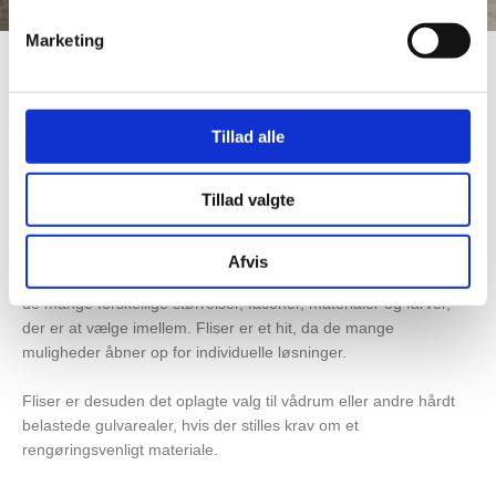
Marketing
Fliser er ikke bare praktiske,
Tillad alle
de sætter også kulør og
struktur på væggen og på
Tillad valgte
gulvet.
Afvis
Med fliser har du hundredvis af valgmuligheder – tænk bare på
de mange forskellige størrelser, faconer, materialer og farver,
der er at vælge imellem. Fliser er et hit, da de mange
muligheder åbner op for individuelle løsninger.
Fliser er desuden det oplagte valg til vådrum eller andre hårdt
belastede gulvarealer, hvis der stilles krav om et
rengøringsvenligt materiale.