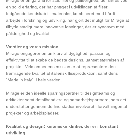
Mirage er en garanti for stabilitet og pålidelighed, der sikres ved
en solid erfaring, der har præget i udviklingen af fliser.
Indgående kendskab til materialer, kombineret med hårdt
arbejde i forskning og udvikling, har gjort det muligt for Mirage at
tilbyde stadigt mere innovative løsninger, der er synonym med
pålidelighed og kvalitet.
Værdier og vores mission
Mirage engagerer en unik arv af dygtighed, passion og
effektivitet til at skabe de bedste designs, uanset størrelsen af
projektet. Virksomhedens mission er at repræsentere den
fremragende kvalitet af italiensk fliseproduktion, samt dens
“Made in Italy”, i hele verden.
Mirage er den ideelle sparringspartner til designteams og
arkitekter samt detailhandlere og samarbejdspartnere, som det
understøtter gennem de fine stadier involveret i forvaltningen af
projekter og arbejdspladser.
Kvalitet og design: keramiske klinker, der er i konstant
udvikling